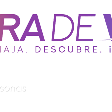
s
o
n
a
s