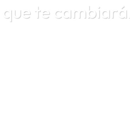
q
u
e
t
e
c
a
m
b
i
a
r
á
PRÓXIMO DESTINO