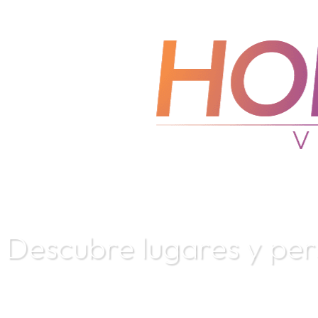
D
e
s
c
u
b
r
e
l
u
g
a
r
e
s
y
p
e
r